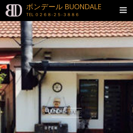
ボンデール BUONDALE
Toggle
TEL ０２６８-２５-３８８６
naviga
BUONDALE