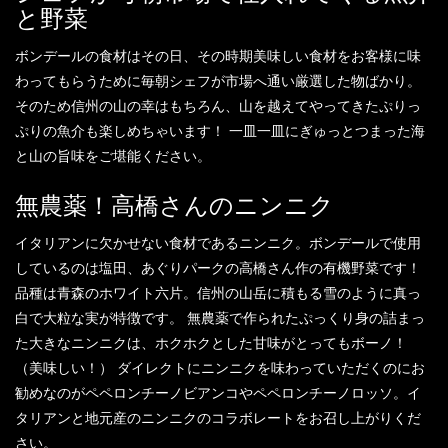
と野菜
ボンデールの食材はその日、その時期美味しい食材をお客様に味
わってもらうために毎朝シェフが市場へ通い厳選した物ばかり。
そのため信州の山の幸はもちろん、山を越えてやってきたぷりっ
ぷりの魚介も楽しめちゃいます！ 一皿一皿にぎゅっとつまった海
と山の旨味をご堪能ください。
無農薬！高橋さんのニンニク
イタリアンに欠かせない食材であるニンニク。ボンデールで使用
しているのは塩田、あぐりパークの高橋さん作の有機野菜です！
品種は青森のホワイト六片。信州の山岳に積もる雪のように真っ
白で大粒な実が特徴です。 無農薬で作られたぷっくり身の詰まっ
た大きなニンニクは、ホクホクとした甘味がとってもボーノ！
（美味しい！） ダイレクトにニンニクを味わっていただくのにお
勧めなのがペペロンチーノビアンコやペペロンチーノロッソ。イ
タリアンと地元産のニンニクのコラボレートをお召し上がりくだ
さい。