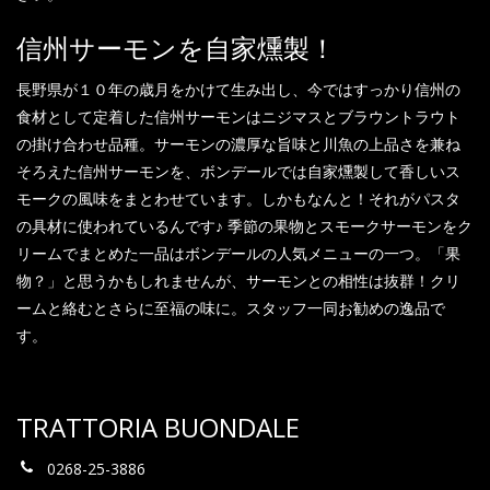
信州サーモンを自家燻製！
長野県が１０年の歳月をかけて生み出し、今ではすっかり信州の
食材として定着した信州サーモンはニジマスとブラウントラウト
の掛け合わせ品種。サーモンの濃厚な旨味と川魚の上品さを兼ね
そろえた信州サーモンを、ボンデールでは自家燻製して香しいス
モークの風味をまとわせています。しかもなんと！それがパスタ
の具材に使われているんです♪ 季節の果物とスモークサーモンをク
リームでまとめた一品はボンデールの人気メニューの一つ。「果
物？」と思うかもしれませんが、サーモンとの相性は抜群！クリ
ームと絡むとさらに至福の味に。スタッフ一同お勧めの逸品で
す。
TRATTORIA BUONDALE
0268-25-3886